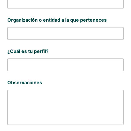
á
l
*
¿
Organización o entidad a la que perteneces
C
u
á
l
¿Cuál es tu perfil?
Observaciones