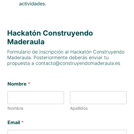
actividades.
Hackatón Construyendo
Maderaula
Formulario de inscripción al Hackatón Construyendo
Maderaula. Posteriormente deberás enviar tu
propuesta a contacto@construyendomaderaula.es
Nombre
*
Nombre
Apellidos
¿
Email
*
C
u